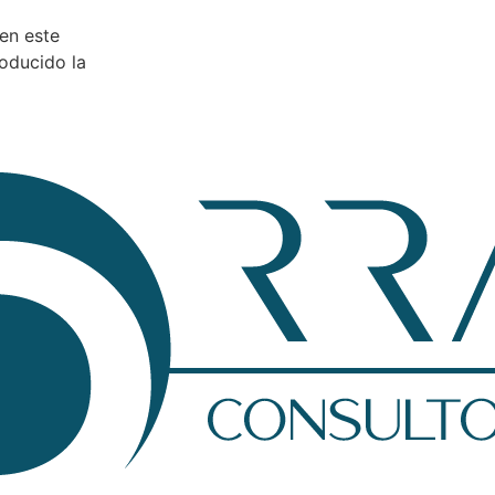
 en este
roducido la