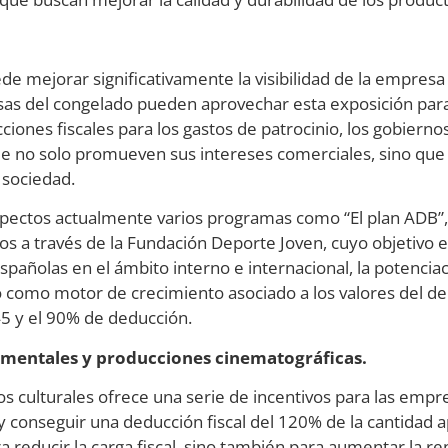
ede mejorar significativamente la visibilidad de la empresa
s del congelado pueden aprovechar esta exposición para 
ciones fiscales para los gastos de patrocinio, los gobiern
que no solo promueven sus intereses comerciales, sino que
 sociedad.
spectos actualmente varios programas como “El plan ADB”
os a través de la Fundación Deporte Joven, cuyo objetivo e
pañolas en el ámbito interno e internacional, la potenciac
como motor de crecimiento asociado a los valores del dep
45 y el 90% de deducción.
cumentales y producciones cinematográficas.
tos culturales ofrece una serie de incentivos para las em
y conseguir una deducción fiscal del 120% de la cantidad 
 reducir la carga fiscal, sino también para aumentar la ren