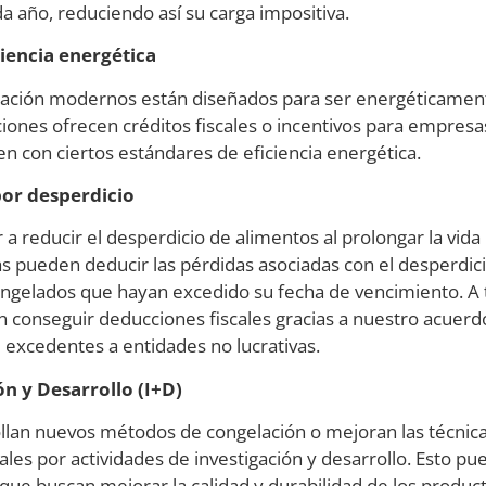
a año, reduciendo así su carga impositiva.
ciencia energética
ación modernos están diseñados para ser energéticament
cciones ofrecen créditos fiscales o incentivos para empres
 con ciertos estándares de eficiencia energética.
or desperdicio
a reducir el desperdicio de alimentos al prolongar la vida 
 pueden deducir las pérdidas asociadas con el desperdici
ongelados que hayan excedido su fecha de vencimiento. A 
 conseguir deducciones fiscales gracias a nuestro acuerd
 excedentes a entidades no lucrativas.
ón y Desarrollo (I+D)
lan nuevos métodos de congelación o mejoran las técnica
cales por actividades de investigación y desarrollo. Esto p
a que buscan mejorar la calidad y durabilidad de los produc